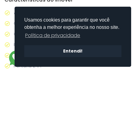
AREA DE SERVIÇO
Usamos cookies para garantir que você
Churrasqueira
obtenha a melhor experiência no nosso site.
COPA
Política de privacidade
Piscina adulto
Entendi!
Playground
Portaria 24H
Quintal
Sala de jantar
Salão de Festas
Salão de Jogos