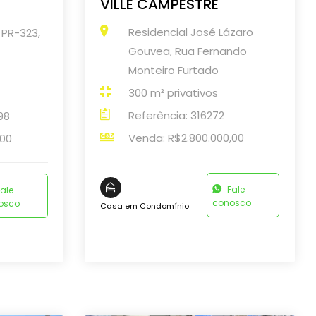
VILLE CAMPESTRE
Residencial José Lázaro
 PR-323,
Gouvea, Rua Fernando
Monteiro Furtado
300 m² privativos
Referência: 316272
98
Venda: R$2.800.000,00
,00
Fale
ale
conosco
osco
Casa em Condomínio