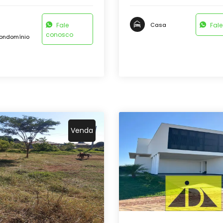
Fale
Fal
Casa
conosco
ondomínio
Venda