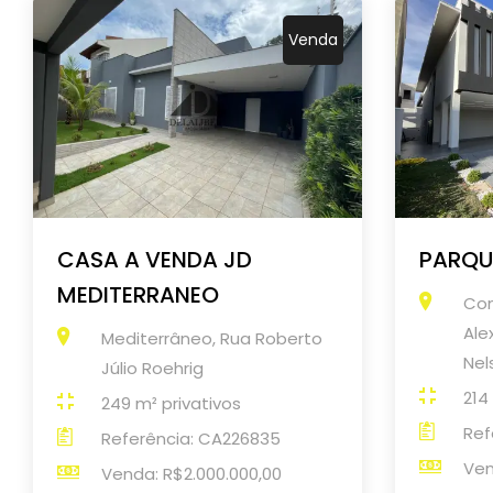
Venda
CASA A VENDA JD
PARQU
MEDITERRANEO
Con
Ale
Mediterrâneo, Rua Roberto
Nel
Júlio Roehrig
214
249 m² privativos
Ref
Referência: CA226835
Ven
Venda: R$2.000.000,00