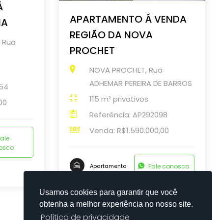
Á
APARTAMENTO Á VENDA
NA
REGIÃO DA NOVA
, Rua
PROCHET
NOVA PROCHET, Rua
ADHEMAR PEREIRA DE BARROS
654
115 m² privativos
00
Referência: AP292098
Venda: R$1.590.000,00
ale
osco
Fale conosco
Apartamento
Usamos cookies para garantir que você
obtenha a melhor experiência no nosso site.
Política de privacidade