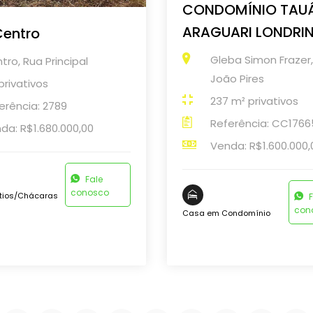
CONDOMÍNIO TAU
ARAGUARI LONDRI
Centro
Gleba Simon Frazer
tro, Rua Principal
João Pires
privativos
237 m² privativos
erência: 2789
Referência: CC176
da: R$1.680.000,00
Venda: R$1.600.000,
Fale
conosco
tios/Chácaras
F
con
Casa em Condomínio