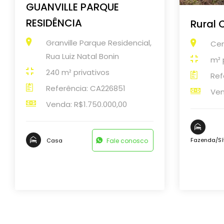
GUANVILLE PARQUE
RESIDÊNCIA
Rural 
Granville Parque Residencial,
Cen
Rua Luiz Natal Bonin
m² 
240 m² privativos
Ref
Referência: CA226851
Ven
Venda: R$1.750.000,00
Fazenda/Sí
Fale conosco
Casa