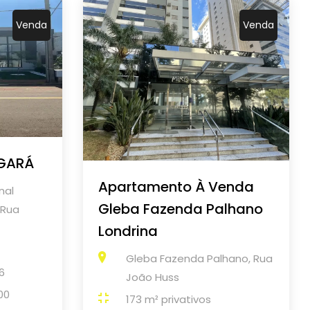
Venda
Venda
GARÁ
Apartamento À Venda
nal
Gleba Fazenda Palhano
 Rua
Londrina
Gleba Fazenda Palhano, Rua
6
João Huss
00
173 m² privativos