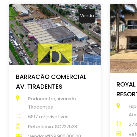
Venda
BARRACÃO COMERCIAL
ROYAL 
AV. TIRADENTES
RESOR
Rodocentro, Avenida
Esp
Tiradentes
Abr
6817 m² privativos
373
Referência: SC222528
Ref
Venda: R$29.900.000,00