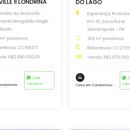
ILLE II LONDRINA
DO LAGO
endas do Arvoredo,
Esperança, Rodovia
meda Margarida Nagib
Km 51, Zona Rural,
 Badin
Sertanópolis - PR.
 m² privativos
302 m² privativos
erência: CC168371
Referência: CC2701
da: R$2.990.000,00
Venda: R$2.970.000
Fale
F
conosco
con
ondomínio
Casa em Condomínio