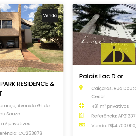
Venda
Palais Lac D or
PARK RESIDENCE &
Caiçaras, Rua Douto
T
César
erança, Avenida Gil de
481 m² privativos
eu Souza
Referência: AP2123
 m² privativos
Venda: R$4.700.000
erência: CC253878