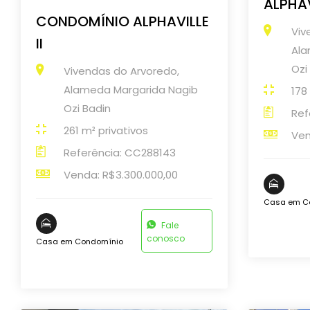
ALPHAV
CONDOMÍNIO ALPHAVILLE
Viv
II
Ala
Ozi
Vivendas do Arvoredo,
Alameda Margarida Nagib
178
Ozi Badin
Ref
261 m² privativos
Ven
Referência: CC288143
Venda: R$3.300.000,00
Casa em C
Fale
conosco
Casa em Condomínio