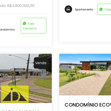
da: R$4.800.000,00
Fal
Apartamento
Fale
conosco
ondomínio
Venda
CONDOMÍNIO ECOV