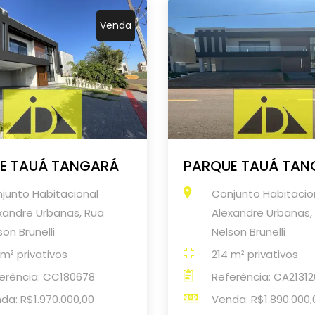
Venda
E TAUÁ TANGARÁ
PARQUE TAUÁ TAN
junto Habitacional
Conjunto Habitacio
xandre Urbanas, Rua
Alexandre Urbanas,
son Brunelli
Nelson Brunelli
 m² privativos
214 m² privativos
erência: CC180678
Referência: CA21312
da: R$1.970.000,00
Venda: R$1.890.000,