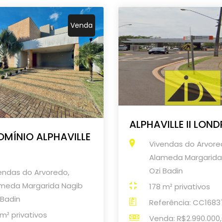
Venda
ALPHAVILLE II LOND
MÍNIO ALPHAVILLE
Vivendas do Arvore
Alameda Margarida
Ozi Badin
endas do Arvoredo,
meda Margarida Nagib
178 m² privativos
 Badin
Referência: CC1683
 m² privativos
Venda: R$2.990.000