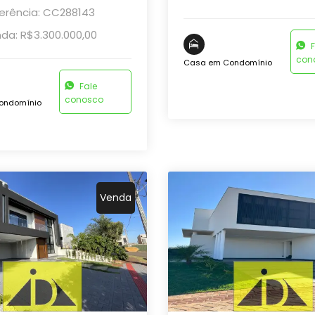
erência: CC288143
da: R$3.300.000,00
F
con
Casa em Condomínio
Fale
conosco
ondomínio
Venda