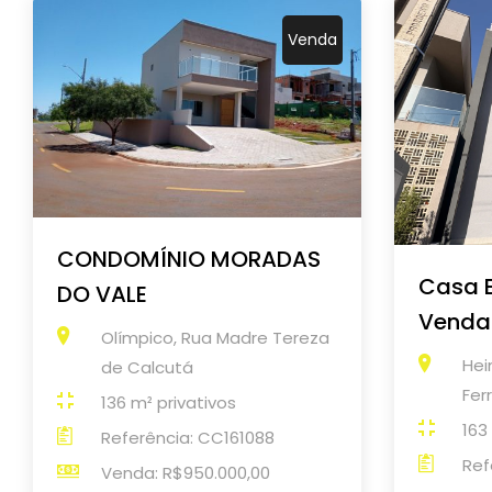
Venda
CONDOMÍNIO MORADAS
Casa 
DO VALE
Venda 
Olímpico, Rua Madre Tereza
Hei
de Calcutá
Fer
136 m² privativos
163
Referência: CC161088
Ref
Venda: R$950.000,00