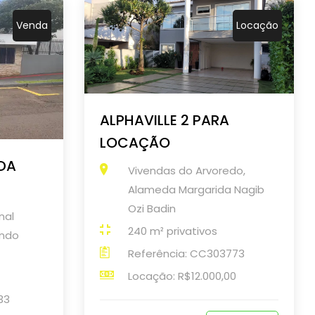
Venda
Locação
ALPHAVILLE 2 PARA
LOCAÇÃO
 DA
Vivendas do Arvoredo,
Alameda Margarida Nagib
Ozi Badin
nal
240 m² privativos
indo
Referência: CC303773
Locação: R$12.000,00
33