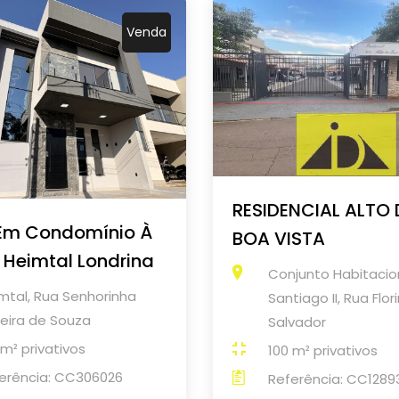
Venda
RESIDENCIAL ALTO
Em Condomínio À
BOA VISTA
Heimtal Londrina
Conjunto Habitacio
mtal, Rua Senhorinha
Santiago II, Rua Flor
reira de Souza
Salvador
 m² privativos
100 m² privativos
erência: CC306026
Referência: CC1289