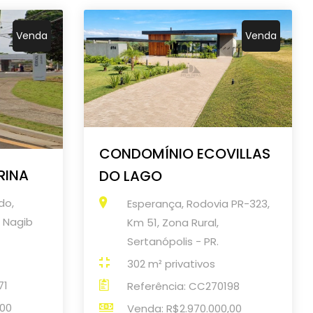
Venda
Venda
CONDOMÍNIO ECOVILLAS
RINA
DO LAGO
do,
Esperança, Rodovia PR-323,
 Nagib
Km 51, Zona Rural,
Sertanópolis - PR.
302 m² privativos
71
Referência: CC270198
,00
Venda: R$2.970.000,00