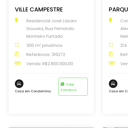
VILLE CAMPESTRE
PARQU
Residencial José Lázaro
Con
Gouvea, Rua Fernando
Ale
Monteiro Furtado
Nel
300 m² privativos
214
Referência: 316272
Ref
Venda: R$2.800.000,00
Ven
Fale
conosco
Casa em Condomínio
Casa em C