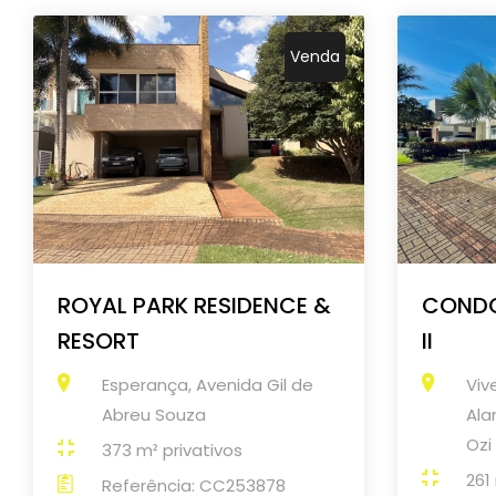
Venda
ROYAL PARK RESIDENCE &
CONDO
RESORT
II
Esperança, Avenida Gil de
Viv
Abreu Souza
Ala
Ozi
373 m² privativos
261
Referência: CC253878