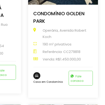
Á
CONDOMÍNIO GOLDEN
NA
PARK
, Rua
Operária, Avenida Robert
Koch
190 m² privativos
654
Referência: CC279818
00
Venda: R$1.450.000,00
ale
osco
Fale
conosco
Casa em Condomínio