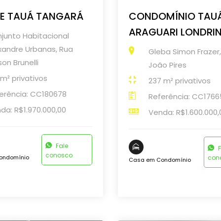
E TAUÁ TANGARÁ
CONDOMÍNIO TAU
ARAGUARI LONDRI
junto Habitacional
xandre Urbanas, Rua
Gleba Simon Frazer
son Brunelli
João Pires
 m² privativos
237 m² privativos
erência: CC180678
Referência: CC176
da: R$1.970.000,00
Venda: R$1.600.000,
Fale
F
conosco
ondomínio
con
Casa em Condomínio