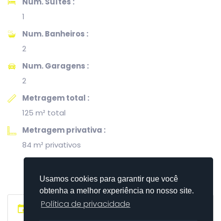
Num. Suítes :
1
Num. Banheiros :
2
Num. Garagens :
2
Metragem total :
125 m² total
Metragem privativa :
84 m² privativos
Usamos cookies para garantir que você
obtenha a melhor experiência no nosso site.
Política de privacidade
Fale Conosco