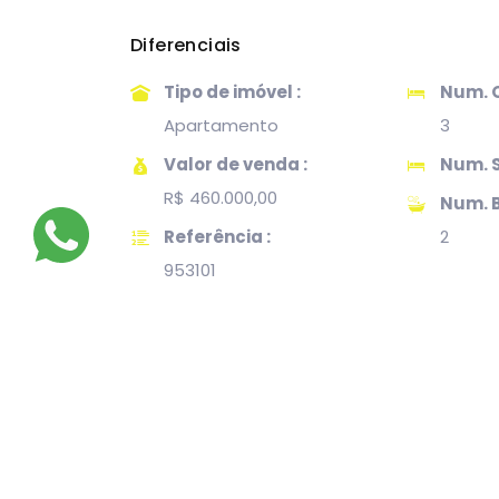
Diferenciais
Tipo de imóvel :
Num. Q
Apartamento
3
Valor de venda :
Num. S
R$ 460.000,00
Num. B
Referência :
2
953101