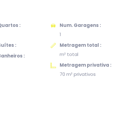
uartos :
Num. Garagens :
1
uítes :
Metragem total :
m² total
anheiros :
Metragem privativa :
70 m² privativos