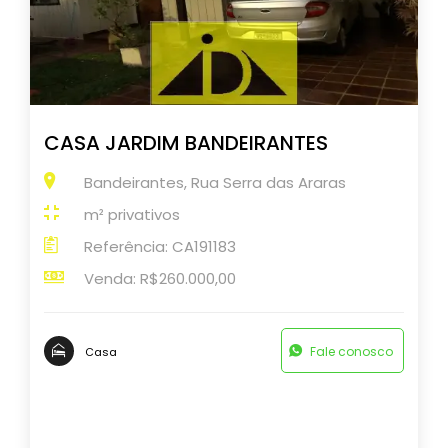
CASA JARDIM BANDEIRANTES
Bandeirantes, Rua Serra das Araras
m² privativos
Referência: CA191183
Venda: R$260.000,00
Fale conosco
Casa