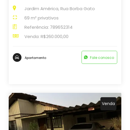
Jardim América, Rua Borba Gato
69 m² privativos
Referência: 789652314
Venda: R$260.000,00
Fale conosco
Apartamento
Venda