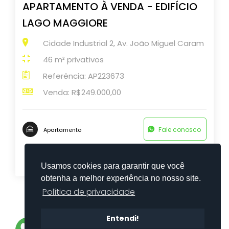
APARTAMENTO À VENDA - EDIFÍCIO
LAGO MAGGIORE
Cidade Industrial 2, Av. João Miguel Caram
46 m² privativos
Referência: AP223673
Venda: R$249.000,00
Fale conosco
Apartamento
Usamos cookies para garantir que você
obtenha a melhor experiência no nosso site.
Política de privacidade
8
9
10
11
>
Entendi!